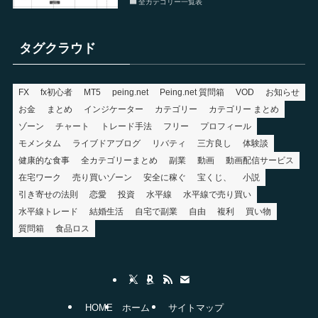
全カテゴリー一覧表
タグクラウド
FX
fx初心者
MT5
peing.net
Peing.net 質問箱
VOD
お知らせ
お金
まとめ
インジケーター
カテゴリー
カテゴリー まとめ
ゾーン
チャート
トレード手法
フリー
プロフィール
モメンタム
ライブドアブログ
リバティ
三方良し
体験談
健康的な食事
全カテゴリーまとめ
副業
動画
動画配信サービス
在宅ワーク
売り買いゾーン
安全に稼ぐ
宝くじ、
小説
引き寄せの法則
恋愛
投資
水平線
水平線で売り買い
水平線トレード
結婚生活
自宅で副業
自由
複利
買い物
質問箱
食品ロス
HOME
ホーム
サイトマップ