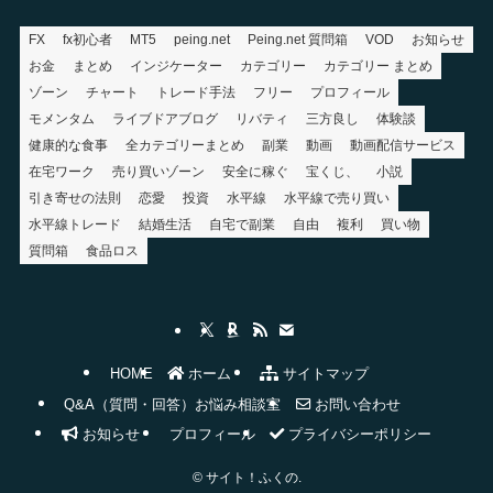
FX
fx初心者
MT5
peing.net
Peing.net 質問箱
VOD
お知らせ
お金
まとめ
インジケーター
カテゴリー
カテゴリー まとめ
ゾーン
チャート
トレード手法
フリー
プロフィール
モメンタム
ライブドアブログ
リバティ
三方良し
体験談
健康的な食事
全カテゴリーまとめ
副業
動画
動画配信サービス
在宅ワーク
売り買いゾーン
安全に稼ぐ
宝くじ、
小説
引き寄せの法則
恋愛
投資
水平線
水平線で売り買い
水平線トレード
結婚生活
自宅で副業
自由
複利
買い物
質問箱
食品ロス
HOME
ホーム
サイトマップ
Q&A（質問・回答）お悩み相談室
お問い合わせ
お知らせ
プロフィール
プライバシーポリシー
©
サイト！ふくの.