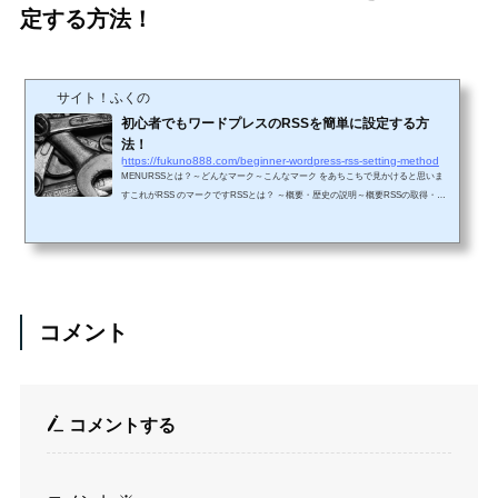
定する方法！
サイト！ふくの
初心者でもワードプレスのRSSを簡単に設定する方
法！
https://fukuno888.com/beginner-wordpress-rss-setting-method
MENURSSとは？～どんなマーク～こんなマーク をあちこちで見かけると思いま
すこれがRSS のマークですRSSとは？ ～概要・歴史の説明～概要RSSの取得・講
読にはRSSリーダー（フィードリーダーとも）と呼ばれるソフトウェアを使う。ま
た、RSSを作成・追加するためのソフトウェアもあるが、比較的シンプルなXML形
式なので手作業でも可能である。ブログなどでの更新情報、ニュース配信サイトの
最新ニュース、その他各種サイトのプレスリリースや新情報、サポート情報など
を、RSSを使ったヘッドライン情報として配信し、利用者はそれをリーダ...
コメント
コメントする